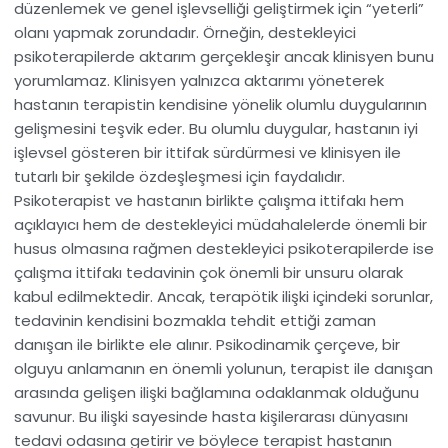
düzenlemek ve genel işlevselliği geliştirmek için “yeterli”
olanı yapmak zorundadır. Örneğin, destekleyici
psikoterapilerde aktarım gerçekleşir ancak klinisyen bunu
yorumlamaz. Klinisyen yalnızca aktarımı yöneterek
hastanın terapistin kendisine yönelik olumlu duygularının
gelişmesini teşvik eder. Bu olumlu duygular, hastanın iyi
işlevsel gösteren bir ittifak sürdürmesi ve klinisyen ile
tutarlı bir şekilde özdeşleşmesi için faydalıdır.
Psikoterapist ve hastanın birlikte çalışma ittifakı hem
açıklayıcı hem de destekleyici müdahalelerde önemli bir
husus olmasına rağmen destekleyici psikoterapilerde ise
çalışma ittifakı tedavinin çok önemli bir unsuru olarak
kabul edilmektedir. Ancak, terapötik ilişki içindeki sorunlar,
tedavinin kendisini bozmakla tehdit ettiği zaman
danışan ile birlikte ele alınır. Psikodinamik çerçeve, bir
olguyu anlamanın en önemli yolunun, terapist ile danışan
arasında gelişen ilişki bağlamına odaklanmak olduğunu
savunur. Bu ilişki sayesinde hasta kişilerarası dünyasını
tedavi odasına getirir ve böylece terapist hastanın